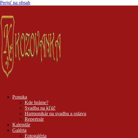
Prejsť na obsah
Hudobná skupina KOZOVANKA
pre všetky kultúrno-spoločenské podujatia +421 944 311 950
Ponuka
Kde hráme?
Svadba na kľúč
Harmonikár na svadbu a oslavu
Repertoár
Kalendár
Galéria
Fotogaléria