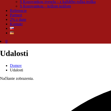
S Kozovankou zvesela – z každého rožka troška
S Kozovankou – krížom krážom
Referencie
Partneri
2% z dane
Kontakt
0
Udalosti
Domov
Udalosti
Načítanie zobrazenia.