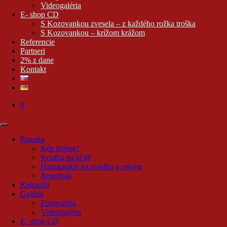
Videogaléria
E- shop CD
S Kozovankou zvesela – z každého rožka troška
S Kozovankou – krížom krážom
Referencie
Partneri
2% z dane
Kontakt
0
Ponuka
Kde hráme?
Svadba na kľúč
Harmonikár na svadbu a oslavu
Repertoár
Kalendár
Galéria
Fotogaléria
Videogaléria
E- shop CD