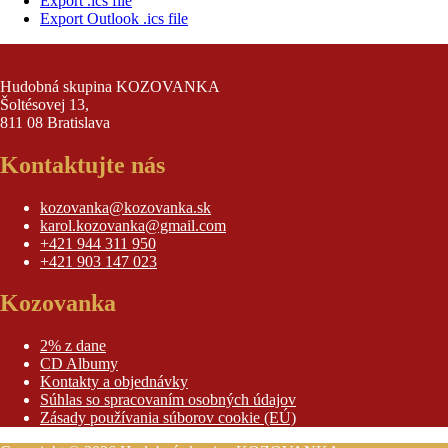
Export .ics file
Export Outlook .ics file
Hudobná skupina KOZOVANKA
Šoltésovej 13,
811 08 Bratislava
Kontaktujte nás
kozovanka@kozovanka.sk
karol.kozovanka@gmail.com
+421 944 311 950
+421 903 147 023
Kozovanka
2% z dane
CD Albumy
Kontakty a objednávky
Súhlas so spracovaním osobných údajov
Zásady používania súborov cookie (EÚ)