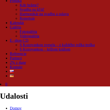
Ponuka
Kde hráme?
Svadba na kľúč
Harmonikár na svadbu a oslavu
Repertoár
Kalendár
Galéria
Fotogaléria
Videogaléria
E- shop CD
S Kozovankou zvesela – z každého rožka troška
S Kozovankou – krížom krážom
Referencie
Partneri
2% z dane
Kontakt
0
Udalosti
Domov