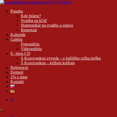
Prejsť
na
Hudobná skupina KOZOVANKA
pre všetky kultúrno-spoločenské podujatia +421 944 311 950
Ponuka
obsah
Kde hráme?
Svadba na kľúč
Harmonikár na svadbu a oslavu
Repertoár
Kalendár
Galéria
Fotogaléria
Videogaléria
E- shop CD
S Kozovankou zvesela – z každého rožka troška
S Kozovankou – krížom krážom
Referencie
Partneri
2% z dane
Kontakt
0