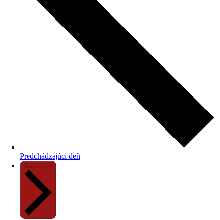
Predchádzajúci deň
Ďalší deň