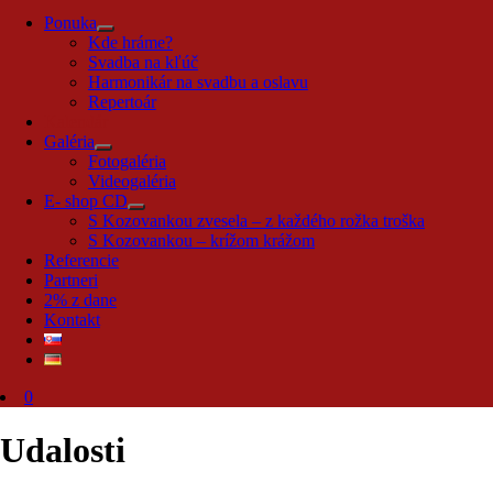
Ponuka
Kde hráme?
Svadba na kľúč
Harmonikár na svadbu a oslavu
Repertoár
Kalendár
Galéria
Fotogaléria
Videogaléria
E- shop CD
S Kozovankou zvesela – z každého rožka troška
S Kozovankou – krížom krážom
Referencie
Partneri
2% z dane
Kontakt
0
Udalosti