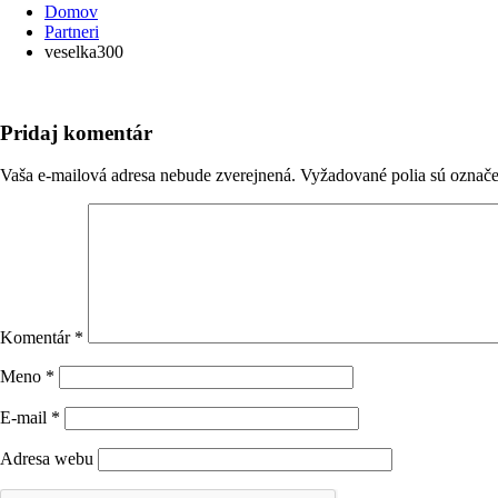
Domov
Partneri
veselka300
Pridaj komentár
Vaša e-mailová adresa nebude zverejnená.
Vyžadované polia sú označ
Komentár
*
Meno
*
E-mail
*
Adresa webu