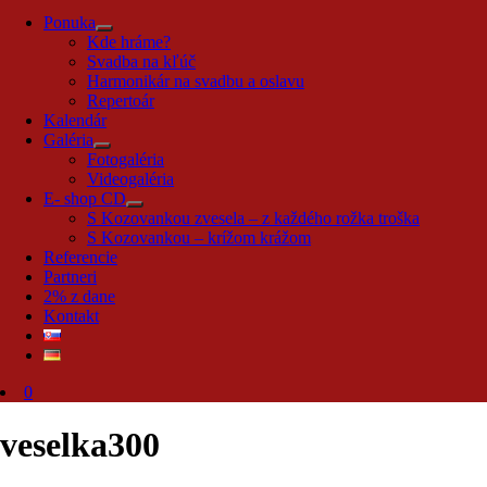
Ponuka
Kde hráme?
Svadba na kľúč
Harmonikár na svadbu a oslavu
Repertoár
Kalendár
Galéria
Fotogaléria
Videogaléria
E- shop CD
S Kozovankou zvesela – z každého rožka troška
S Kozovankou – krížom krážom
Referencie
Partneri
2% z dane
Kontakt
0
veselka300