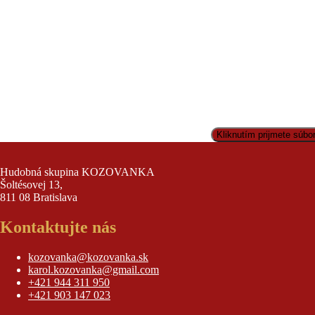
Kliknutím prijmete súbo
Hudobná skupina KOZOVANKA
Šoltésovej 13,
811 08 Bratislava
Kontaktujte nás
kozovanka@kozovanka.sk
karol.kozovanka@gmail.com
+421 944 311 950
+421 903 147 023